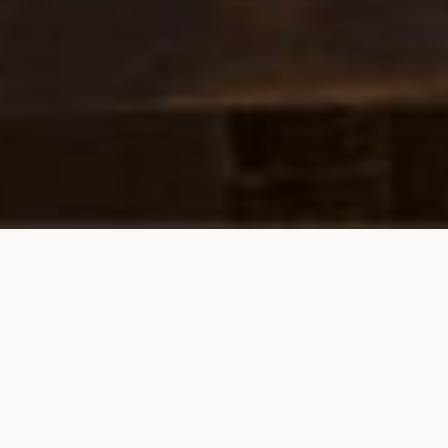
Home
News
Li Ciusoni e la cucina gallurese in TV su Kitchen
Impossible
LI CIUSONI E LA CUCINA
GALLURESE IN TV
SU KITCHEN IMPOSSIBLE